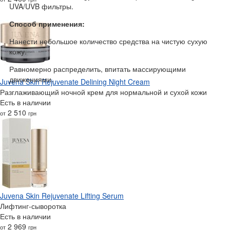
UVA/UVB фильтры.
Способ применения:
Нанести небольшое количество средства на чистую сухую
кожу.
Равномерно распределить, впитать массирующими
движениями.
Juvena Skin Rejuvenate Delining Night Cream
Разглаживающий ночной крем для нормальной и сухой кожи
Есть в наличии
2 510
от
грн
Juvena Skin Rejuvenate Lifting Serum
Лифтинг-сыворотка
Есть в наличии
2 969
от
грн