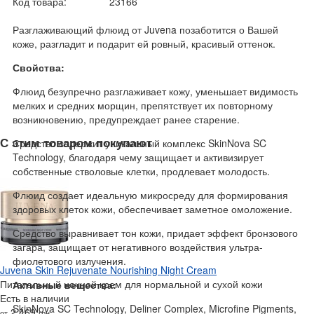
Код товара:
23166
Разглаживающий флюид от Juvena позаботится о Вашей
коже, разгладит и подарит ей ровный, красивый оттенок.
Свойства:
Флюид безупречно разглаживает кожу, уменьшает видимость
мелких и средних морщин, препятствует их повторному
возникновению, предупреждает ранее старение.
С этим товаром покупают
Средство содержит уникальный комплекс SkinNova SC
Technology, благодаря чему защищает и активизирует
собственные стволовые клетки, продлевает молодость.
Флюид создает идеальную микросреду для формирования
здоровых клеток кожи, обеспечивает заметное омоложение.
Средство выравнивает тон кожи, придает эффект бронзового
загара, защищает от негативного воздействия ультра-
фиолетового излучения.
Juvena Skin Rejuvenate Nourishing Night Cream
Питательный ночной крем для нормальной и сухой кожи
Активные вещества:
Есть в наличии
SkinNova SC Technology, Deliner Complex, Microfine Pigments,
2 469
от
грн