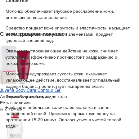
Свойства:
Молочко обеспечивает глубокое расслабление кожи,
интенсивное восстановление.
Средство придает коже упругость и эластичность, насыщает
С этим товаром покупают
необходимыми витаминами и элементами, придает
здоровый внешний вид.
Оказывает успокаивающее действие на кожу, снимает
усталость и эффективно противостоит раздражению и
покраснению кожи.
Молочко предупреждает сухость кожи, оказывает
увлажняющее действие, восстанавливает оптимальный
водный баланс, препятствует испарению влаги.
Juvena Body Care Contour Gel
Антицеллюлитный гель для тела
Способ применения:
Есть в наличии
Разбавить небольшое количество молочка в ванне,
2 124
от
грн
наполненной водой. Принимать ароматную ванну на
протяжении 15-20 минут. Ополоснуться в чистой теплой
воде.