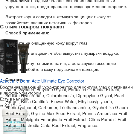
Нормализуют водный баланс, сохраняя эластичность и
упругость кожи, предотвращают преждевременное старение.
Экстракт корня солодки и жемчуга защищают кожу от
воздействия внешних негативных факторов.
С этим товаром покупают
Способ применения:
Нанесите на очищенную кожу вокруг глаз.
Разгладьте пальцами, чтобы выпустить пузырьки воздуха.
Через 30 минут снимите патчи, а оставшуюся эссенцию
аккуратно вбейте в кожу подушечками пальцев.
Состав:
Academie Derm Acte Ultimate Eye Corrector
Восстанавливающий уход-корректор для контура глаз с пептидами
Water, Glycerin, Butylene Glycol, Portulaca Oleracea Extract,
и лифтинг-фактором
Sodium Hyaluronate, Chlorphenesin, Dipropylene Glycol, Pearl
Есть в наличии
Extract, Rosa Centifolia Flower Water, Ethylhexylglycerin,
2 215
от
грн
Phenoxyethanol, Carbomer, Triethanolamine, Glychrrhiza Glabra
Root Extract, Glycine Max Seed Extract, Prunus Armeniaca Fruit
Extract, Malpighia Emarginata Fruit Extract, Citrus Paradisi Fruit
Extract, Gastrodia Clata Root Extract, Fragrance.