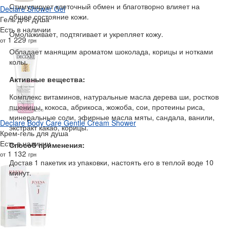
Стимулирует клеточный обмен и благотворно влияет на
Declare Shower Gel
общее состояние кожи.
Гель для душа
Есть в наличии
Омолаживает, подтягивает и укрепляет кожу.
1 229
от
грн
Обладает манящим ароматом шоколада, корицы и нотками
колы.
Активные вещества:
Комплекс витаминов, натуральные масла дерева ши, ростков
пшеницы, кокоса, абрикоса, жожоба, сои, протеины риса,
минеральные соли, эфирные масла мяты, сандала, ванили,
Declare Body Care Gentle Cream Shower
экстракт какао, корицы.
Крем-гель для душа
Есть в наличии
Способ применения:
1 132
от
грн
Достав 1 пакетик из упаковки, настоять его в теплой воде 10
минут.