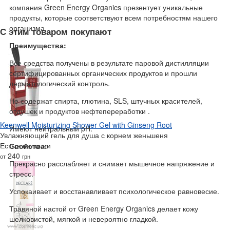
компания Green Energy Organics презентует уникальные
продукты, которые соответствуют всем потребностям нашего
организма.
С этим товаром покупают
Преимущества:
Все средства получены в результате паровой дистилляции
сертифицированных органических продуктов и прошли
дерматологический контроль.
Не содержат спирта, глютина, SLS, штучных красителей,
отдушек и продуктов нефтепереработки .
Keenwell Moisturizing Shower Gel with Ginseng Root
Имеют нейтральный pH.
Увлажняющий гель для душа с корнем женьшеня
Есть в наличии
Свойства:
240
от
грн
Прекрасно расслабляет и снимает мышечное напряжение и
стресс.
Успокаивает и восстанавливает психологическое равновесие.
Травяной настой от Green Energy Organics делает кожу
шелковистой, мягкой и невероятно гладкой.