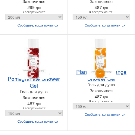
Закончился
Закончился
299
487
грн
грн
В ассортименте:
В ассортименте:
Сообщите, когда
появится
Сообщите, когда
появится
Planter's Tea
Planter's Tea Orange
Pomegranate Shower
Shower Gel
Gel
Гель для душа
Закончился
Гель для душа
487
Закончился
грн
В ассортименте:
487
грн
В ассортименте:
Сообщите, когда
появится
Сообщите, когда
появится