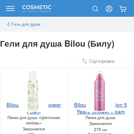
Гeль для душа
Гели для душа Bilou (Билу)
Сортировка
Bilou Lily Love Shower
Bilou Limited Edition 5
Foam
Years Shower Foam
Пенка для душа «Цветочная
Пенка для душа
любовь»
Закончился
Закончился
275
грн
В ассортименте: