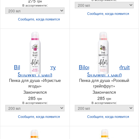
275
грн
В ассортименте:
Сообщите, когда
появится
Сообщите, когда
появится
Bilou Fizzy Berry
Bilou Pink Grapefruit
Shower Foam
Shower Foam
Пенка для душа «Игристые
Пенка для душа «Розовый
ягоды»
грейпфрут»
Закончился
Закончился
285
285
грн
грн
В ассортименте:
В ассортименте:
Сообщите, когда
появится
Сообщите, когда
появится