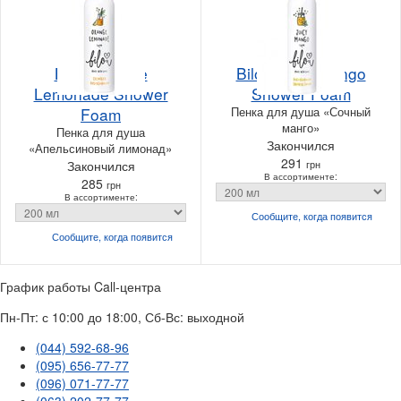
Bilou Orange
Bilou Juicy Mango
Lemonade Shower
Shower Foam
Foam
Пенка для душа «Сочный
манго»
Пенка для душа
Закончился
«Апельсиновый лимонад»
291
Закончился
грн
В ассортименте:
285
грн
В ассортименте:
Сообщите, когда
появится
Сообщите, когда
появится
График работы Call-центра
Пн-Пт: с 10:00 до 18:00, Сб-Вс: выходной
(044) 592-68-96
(095) 656-77-77
(096) 071-77-77
(063) 202-77-77