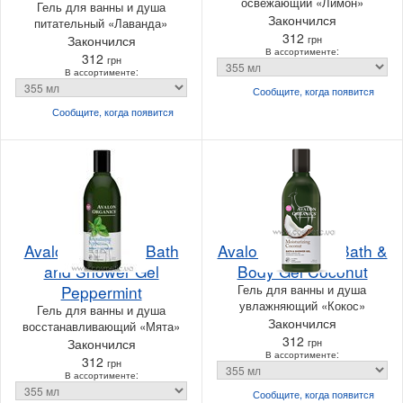
освежающий «Лимон»
Гель для ванны и душа
Закончился
питательный «Лаванда»
312
Закончился
грн
В ассортименте:
312
грн
В ассортименте:
Сообщите, когда
появится
Сообщите, когда
появится
Avalon Organics Bath
Avalon Organics Bath &
and Shower Gel
Body Gel Coconut
Peppermint
Гель для ванны и душа
увлажняющий «Кокос»
Гель для ванны и душа
Закончился
восстанавливающий «Мята»
312
Закончился
грн
В ассортименте:
312
грн
В ассортименте:
Сообщите, когда
появится