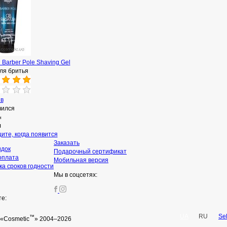
 Barber Pole Shaving Gel
ля бритья
ыв
чился
н
л
ите, когда появится
Заказать
идок
Подарочный сертификат
оплата
Мобильная версия
а сроков годности
Мы в соцсетях:
те:
UA
RU
Se
™
«Cosmetic
» 2004–2026