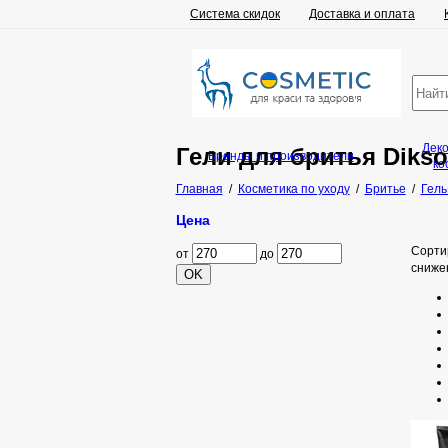
Система скидок
Доставка и оплата
Дек
Гели для бритья Dikso
Бренды и производители
ко
Главная
/
Косметика по уходу
/
Бритье
/
Гель
Цена
Сорти
от
до
сниже
OK