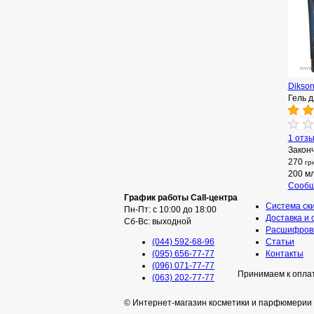
Dikson
Гель д
1 отз
Закон
270
гр
200 м
Сообщ
График работы Call-центра
Система ск
Пн-Пт: с 10:00 до 18:00
Доставка и 
Сб-Вс: выходной
Расшифровк
(044) 592-68-96
Статьи
(095) 656-77-77
Контакты
(096) 071-77-77
Принимаем к опла
(063) 202-77-77
© Интернет-магазин косметики и парфюмерии 