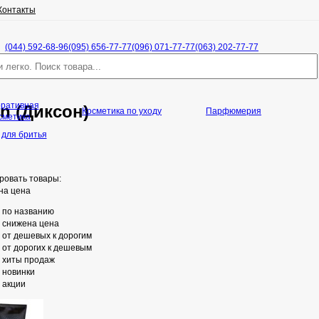
Контакты
(044) 592-68-96
(095) 656-77-77
(096) 071-77-77
(063) 202-77-77
оративная
n (Диксон)
Косметика по уходу
Парфюмерия
сметика
 для бритья
ровать товары:
на цена
по названию
снижена цена
от дешевых к дорогим
от дорогих к дешевым
хиты продаж
новинки
акции