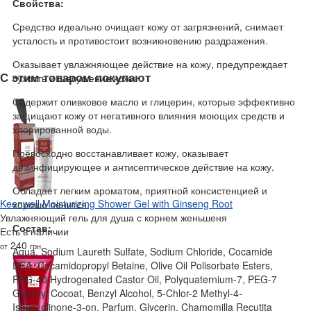
Свойства:
Средство идеально очищает кожу от загрязнений, снимает
усталость и противостоит возникновению раздражения.
Оказывает увлажняющее действие на кожу, предупреждает
С этим товаром покупают
сухость и шелушение кожи.
Содержит оливковое масло и глицерин, которые эффективно
защищают кожу от негативного влияния моющих средств и
хлорированной воды.
Превосходно восстанавливает кожу, оказывает
дезинфицирующее и антисептическое действие на кожу.
Обладает легким ароматом, приятной консистенцией и
Keenwell Moisturizing Shower Gel with Ginseng Root
хорошо пенится.
Увлажняющий гель для душа с корнем женьшеня
Состав:
Есть в наличии
240
от
грн
Aqua, Sodium Laureth Sulfate, Sodium Chloride, Cocamide
DEA, Cocamidopropyl Betaine, Olive Oil Polisorbate Esters,
PEG-40 Hydrogenated Castor Oil, Polyquaternium-7, PEG-7
Glyceryl Cocoat, Benzyl Alcohol, 5-Chlor-2 Methyl-4-
Isotiazolinone-3-on, Parfum, Glycerin, Chamomilla Recutita