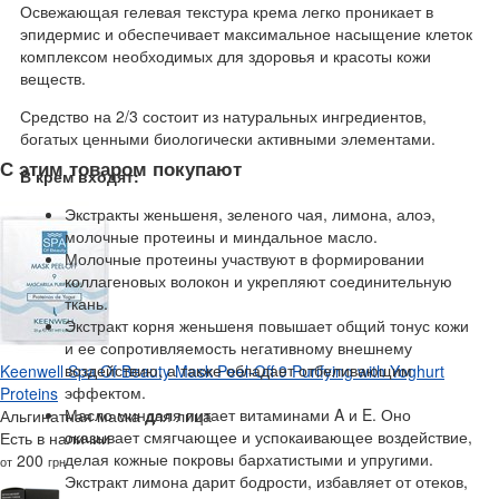
Освежающая гелевая текстура крема легко проникает в
эпидермис и обеспечивает максимальное насыщение клеток
комплексом необходимых для здоровья и красоты кожи
веществ.
Средство на 2/3 состоит из натуральных ингредиентов,
богатых ценными биологически активными элементами.
С этим товаром покупают
В крем входят:
Экстракты женьшеня, зеленого чая, лимона, алоэ,
молочные протеины и миндальное масло.
Молочные протеины участвуют в формировании
коллагеновых волокон и укрепляют соединительную
ткань.
Экстракт корня женьшеня повышает общий тонус кожи
и ее сопротивляемость негативному внешнему
воздействию, а также обладает отбеливающим
Keenwell Spa Of Beauty Mask Peel-Off 9 Purifying with Yoghurt
эффектом.
Proteins
Масло миндаля питает витаминами A и E. Оно
Альгинатная маска для лица
оказывает смягчающее и успокаивающее воздействие,
Есть в наличии
делая кожные покровы бархатистыми и упругими.
200
от
грн
Экстракт лимона дарит бодрости, избавляет от отеков,