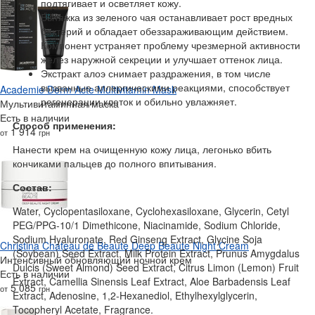
подтягивает и осветляет кожу.
Вытяжка из зеленого чая останавливает рост вредных
бактерий и обладает обеззараживающим действием.
Компонент устраняет проблему чрезмерной активности
желез наружной секреции и улучшает оттенок лица.
Экстракт алоэ снимает раздражения, в том числе
вызванные аллергическими реакциями, способствует
Academie Derm Acte Multivitamin Mask
регенерации клеток и обильно увлажняет.
Мультивитаминная маска
Есть в наличии
Способ применения:
1 914
от
грн
Нанести крем на очищенную кожу лица, легонько вбить
кончиками пальцев до полного впитывания.
Состав:
Water, Cyclopentasiloxane, Cyclohexasiloxane, Glycerin, Cetyl
PEG/PPG-10/1 Dimethicone, Niacinamide, Sodium Chloride,
Sodium Hyaluronate, Red Ginseng Extract, Glycine Soja
Christina Chateau de Beaute Deep Beaute Night Cream
(Soybean) Seed Extract, Milk Protein Extract, Prunus Amygdalus
Интенсивный обновляющий ночной крем
Dulcis (Sweet Almond) Seed Extract, Citrus Limon (Lemon) Fruit
Есть в наличии
Extract, Camellia Sinensis Leaf Extract, Aloe Barbadensis Leaf
5 085
от
грн
Extract, Adenosine, 1,2-Hexanediol, Ethylhexylglycerin,
Tocopheryl Acetate, Fragrance.