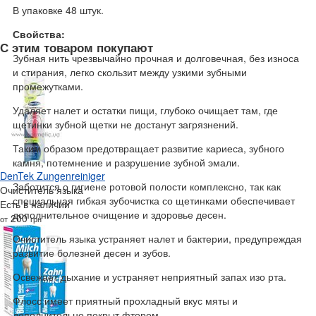
В упаковке 48 штук.
Свойства:
С этим товаром покупают
Зубная нить чрезвычайно прочная и долговечная, без износа
и стирания, легко скользит между узкими зубными
промежутками.
Удаляет налет и остатки пищи, глубоко очищает там, где
щетинки зубной щетки не достанут загрязнений.
Таким образом предотвращает развитие кариеса, зубного
камня, потемнение и разрушение зубной эмали.
DenTek Zungenreiniger
Заботится о гигиене ротовой полости комплексно, так как
Очиститель языка
специальная гибкая зубочистка со щетинками обеспечивает
Есть в наличии
дополнительное очищение и здоровье десен.
200
от
грн
Очиститель языка устраняет налет и бактерии, предупреждая
развитие болезней десен и зубов.
Освежает дыхание и устраняет неприятный запах изо рта.
Флосс имеет приятный прохладный вкус мяты и
дополнительно покрыт фтором.