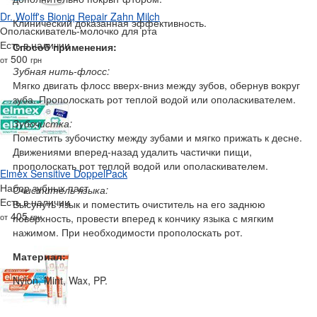
Dr. Wolff's Bioniq Repair Zahn Milch
Клинический доказанная эффективность.
Ополаскиватель-молочко для рта
Есть в наличии
Способ применения:
500
от
грн
Зубная нить-флосс:
Мягко двигать флосс вверх-вниз между зубов, обернув вокруг
зуба. Прополоскать рот теплой водой или ополаскивателем.
Зубочистка:
Поместить зубочистку между зубами и мягко прижать к десне.
Движениями вперед-назад удалить частички пищи,
прополоскать рот теплой водой или ополаскивателем.
Elmex Sensitive DoppelPack
Набор зубных паст
Очиститель языка:
Есть в наличии
Высунуть язык и поместить очиститель на его заднюю
405
от
грн
поверхность, провести вперед к кончику языка с мягким
нажимом. При необходимости прополоскать рот.
Материал:
Nylon, Mint, Wax, PP.