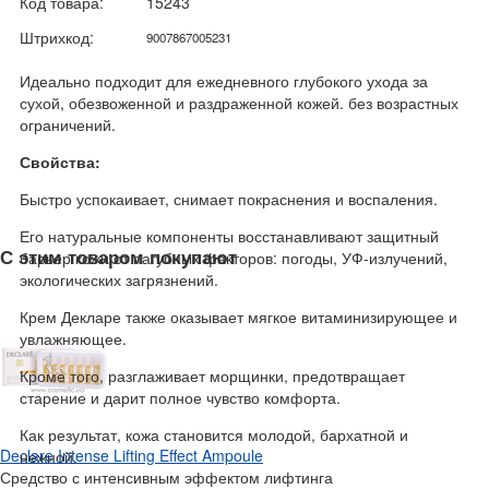
Код товара:
15243
Штрихкод:
9007867005231
Идеально подходит для ежедневного глубокого ухода за
сухой, обезвоженной и раздраженной кожей. без возрастных
ограничений.
Свойства:
Быстро успокаивает, снимает покраснения и воспаления.
Его натуральные компоненты восстанавливают защитный
С этим товаром покупают
барьер кожи от пагубных факторов: погоды, УФ-излучений,
экологических загрязнений.
Крем Декларе также оказывает мягкое витаминизирующее и
увлажняющее.
Кроме того, разглаживает морщинки, предотвращает
старение и дарит полное чувство комфорта.
Как результат, кожа становится молодой, бархатной и
Declare Intense Lifting Effect Ampoule
нежной.
Средство с интенсивным эффектом лифтинга