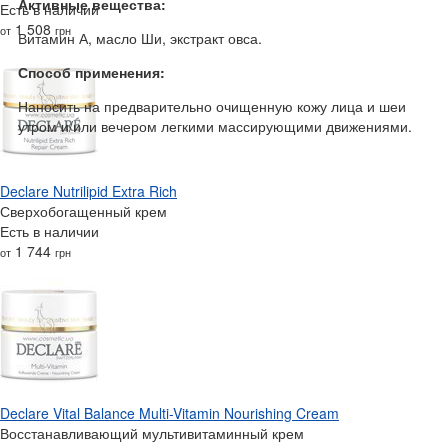
Активные вещества:
Есть в наличии
1 508
от
грн
Витамин А, масло Ши, экстракт овса.
Способ применения:
Наносить на предварительно очищенную кожу лица и шеи
утром и/или вечером легкими массирующими движениями.
Declare Nutrilipid Extra Rich
Сверхобогащенный крем
Есть в наличии
1 744
от
грн
Declare Vital Balance Multi-Vitamin Nourishing Cream
Восстанавливающий мультивитаминный крем