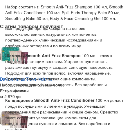
Набор состоит из: Smooth Anti-Frizz Shampoo 100 мл, Smooth
Anti-Frizz Conditioner 100 мл, Split Ends Therapy Balm 50 мл,
Smoothing Balm 50 мл, Body & Face Cleansing Gel 100 мл.
С этим товаром покупают
Вся продукция бренда создана на основе
высококачественных натуральных компонентов,
подтвержденных клиническими исследованиями и
одобренных экспертами по всему миру.
Шампунь Smooth Anti-Frizz Shampoo
100 мл – ключ к
гладким, блестящим волосам. Устраняет пушистость,
разглаживает кутикулу и создает сияющую поверхность.
Подходит для всех типов волос, включая наращенные.
Средство содержит увлажняющие компоненты,
Davroe Xmas Travel Volume
предотвращает сухость и ломкость. Без парабенов и
Набор средств для объема волос
сульфатов.
Есть в наличии
2 870
от
грн
Кондиционер Smooth Anti-Frizz Conditioner
100 мл делает
пряди послушными и легкими в укладке. Уменьшает
повреждения при расчесывании и сушке феном. Средство
также содержит увлажняющие компоненты для
предотвращения сухости и ломкости. Без парабенов и
сульфатов.