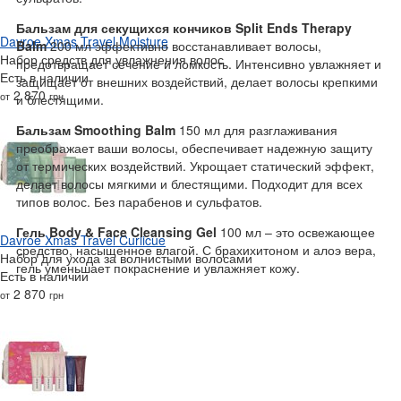
Бальзам для секущихся кончиков Split Ends Therapy
Davroe Xmas Travel Moisture
Balm
200 мл эффективно восстанавливает волосы,
Набор средств для увлажнения волос
предотвращает сечение и ломкость. Интенсивно увлажняет и
Есть в наличии
защищает от внешних воздействий, делает волосы крепкими
2 870
от
грн
и блестящими.
Бальзам Smoothing Balm
150 мл для разглаживания
преображает ваши волосы, обеспечивает надежную защиту
от термических воздействий. Укрощает статический эффект,
делает волосы мягкими и блестящими. Подходит для всех
типов волос. Без парабенов и сульфатов.
Гель Body & Face Cleansing Gel
100 мл – это освежающее
Davroe Xmas Travel Curlicue
средство, насыщенное влагой. С брахихитоном и алоэ вера,
Набор для ухода за волнистыми волосами
гель уменьшает покраснение и увлажняет кожу.
Есть в наличии
2 870
от
грн