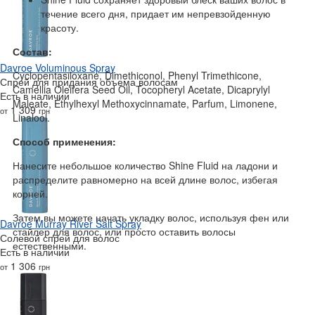
течение всего дня, придает им непревзойденную
красоту.
Состав:
Davroe Voluminous Spray
Cyclopentasiloxane, Dimethiconol, Phenyl Trimethicone,
Спрей для придания объема волосам
Camellia Oleifera Seed Oil, Tocopheryl Acetate, Dicaprylyl
Есть в наличии
Maleate, Ethylhexyl Methoxycinnamate, Parfum, Limonene,
1 309
от
грн
Linalool.
Способ применения:
Нанесите небольшое количество Shine Fluid на ладони и
распределите равномерно на всей длине волос, избегая
корней.
Затем вы можете начать укладку волос, используя фен или
Davroe Murray River Salt Spray
стайлер для волос, или просто оставить волосы
Солевой спрей для волос
естественными.
Есть в наличии
1 306
от
грн