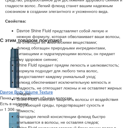
гладкости волос. Легкий флюид станет вашим надежным
союзником в создании элегантного и ухоженного вида.
Свойства:
Davroe Shine Fluid представляет собой легкую и
нежную формулу, которая обволакивает ваши волосы,
С этим товаром покупают
не отягощая их химическими веществами;
флюид обогащен природными ингредиентами,
питающими и гидратирующими волосы, он придает
ему здоровое сияние;
Shine Fluid придает прядям легкость и шелковистость;
формула подходит для любого типа волос,
предоставляет каждому уникальный уход;
флюид обеспечивает исключительную мягкость и
гладкость, не отягощает локоны и не оставляет жирных
Davroe Body Volume Texture
следов;
Пенка для придания объема волосам
Shine Fluid помогает защитить волосы от воздействия
Есть в наличии
окружающей среды, предотвращает сухость и
1 306
от
грн
ломкость;
благодаря легкой консистенции флюид быстро
впитывается в волосы, не оставляя следов;
Shine Fluid сохраняет здоровый блеск ваших волос в