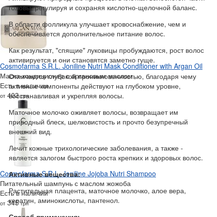
головы, регулируя и сохраняя кислотно-щелочной баланс.
В области фолликула улучшает кровоснабжение, чем и
обеспечивается дополнительное питание волос.
Как результат, "спящие" луковицы пробуждаются, рост волос
активируется и они становятся заметно гуще.
Cosmofarma S.R.L. Joniline Nutri Mask Conditioner with Argan Oil
Маска-кондиционер с аргановым маслом
Отличается глубокой проникновенностью, благодаря чему
Есть в наличии
активные компоненты действуют на глубоком уровне,
403
восстанавливая и укрепляя волосы.
от
грн
Маточное молочко оживляет волосы, возвращает им
природный блеск, шелковистость и прочто безупречный
внешний вид.
Лечит кожные трихологические заболевания, а также -
является залогом быстрого роста крепких и здоровых волос.
Cosmofarma S.R.L. Joniline Jojoba Nutri Shampoo
Активные вещества:
Питательный шампунь с маслом жожоба
Растительная плацента, маточное молочко, алое вера,
Есть в наличии
кератин, аминокислоты, пантенол.
345
от
грн
Способ применения: