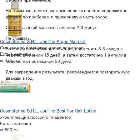
На вымытые, слегка влажные волосы нанести содержимое
ампулы по проборам и прикорневую часть волос.
Сделать легкий массаж в течении 2-3 минут.
Не смывать.
Cosmofarma S.R.L. Joniline Argan Nutri Oil
Смываемое аргановое масло для волос
Во время интенсивного лечения, применять 3-6 ампул в
Есть в наличии
неделю в течении 15 дней, а затем достаточно 1 ампулу в
475
от
грн
неделю на протяжении 90 дней.
Для закрепления результата, рекомендуется повторять курс
дважды в год.
Cosmofarma S.R.L. Joniline Best For Hair Lotion
Укрепляющий лосьон с плацентой
Есть в наличии
800
от
грн