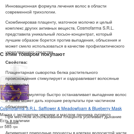
Инновационная формула лечения волос в области
современной трихологии.
Скомбинировав плаценту, маточное молочко и целый
комплекс других активных веществ, Cosmofarma S.R.L.
представила уникальный лосьон-концентрат, который
лучшим образом борется против выпадения, облысения и
может смело использоваться в качестве профилактического
укрепляющего средства.
С этим товаром покупают
Свойства:
Плацентарная сыворотка белка растительного
происхождения стимулирует и оздоравливает волосяные
фолликулы.
Этот биостимулятор быстро останавливает выпадение волос
и также может дать хорошие результаты при частичном
облысении.
Cosmofarma S.R.L. Safflower & Meadowfoam & Blueberry Mask
Маска с экстрактом черники и маслом пенника лугового
При местном использовании плацента усиливает дыхание
Есть в наличии
тканей.
585
от
грн
Активируют природные процессы в клетках волосистой части