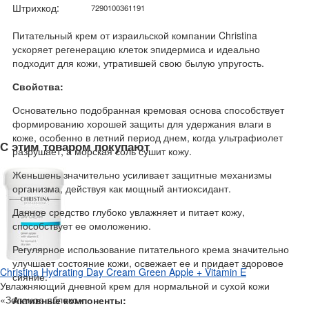
Штрихкод:
7290100361191
Питательный крем от израильской компании Christina
ускоряет регенерацию клеток эпидермиса и идеально
подходит для кожи, утратившей свою былую упругость.
Свойства:
Основательно подобранная кремовая основа способствует
формированию хорошей защиты для удержания влаги в
коже, особенно в летний период днем, когда ультрафиолет
С этим товаром покупают
разрушает, а морская соль сушит кожу.
Женьшень значительно усиливает защитные механизмы
организма, действуя как мощный антиоксидант.
Данное средство глубоко увлажняет и питает кожу,
способствует ее омоложению.
Регулярное использование питательного крема значительно
улучшает состояние кожи, освежает ее и придает здоровое
Christina Hydrating Day Cream Green Apple + Vitamin E
сияние.
Увлажняющий дневной крем для нормальной и сухой кожи
«Зеленое яблоко»
Активные компоненты: