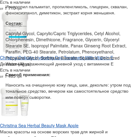
Есть в наличии
Изопропил пальмитат, пропиленгликоль, глицерин, сквалан,
1 710
от
грн
феноксиэтанол, диметикон, экстракт корня женьшеня.
Состав:
Caprylyl Glycol, Caprylic/Capric Triglycerides, Cetyl Alcohol,
Chlorphenesin, Dimethicone, Fragrance, Glycerin, Glyceryl
Stearate SE, Isopropyl Palmitate, Panax Ginseng Root Extract,
Paraffin, PEG-40 Stearate, Petrolatum, Phenoxyethanol,
Christina Delicate Hydrating Day Treatment With Vitamin E
Propylene Glycol, Sorbitane Stearate, Squalane, Deionized
Деликатный увлажняющий дневной уход с витамином Е
Water (Agua).
Есть в наличии
Способ применения:
1 485
от
грн
Наносить на очищенную кожу лица, шеи, декольте: утром под
тональное средство, вечером как самостоятельное средство
или поверх сыворотки.
Christina Sea Herbal Beauty Mask Apple
Маска красоты на основе морских трав для жирной и