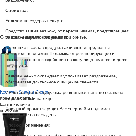
Свойства:
Бальзам не содержит спирта.
Средство защищает кожу от пересушивания, предотвращает
С этим товаром покупают
раздражения и покраснения при бритье.
Входящие в состав продукта активные ингредиенты
аллантоин и витамин Е оказывают регенерирующее и
разглаживающее воздействие на кожу лица, смягчая и делая
ее упругой.
Бальзам нежно охлаждает и успокаивает раздражение,
обеспечивая длительное ощущение свежести.
Keenwell Shaving Cream
Имеет легкую текстуру, быстро впитывается и не оставляет
Крем для бритья
жирной пленки на лице.
Есть в наличии
Приятный аромат зарядит Вас энергией и поднимет
300
от
грн
настроение на весь день.
Способ применения:
После бритья нанести небольшое количество бальзама на