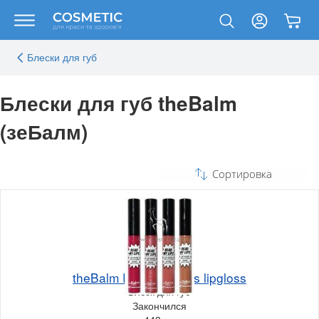
Блески для губ
Блески для губ theBalm
(зеБалм)
Сортировка
theBalm Read My Lips lipgloss
Блеск для губ
Закончился