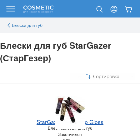
Блески для губ
Блески для губ StarGazer
(СтарГезер)
Сортировка
StarGazer Treats Lip Gloss
Блеск-бальзам для губ
Закончился