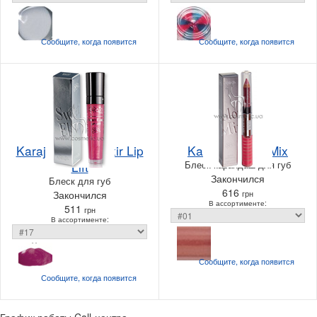
Сообщите, когда
появится
Сообщите, когда
появится
Karaja Sweet Elixir Lip
Karaja Colour Mix
Lift
Блеск-карандаш для губ
Закончился
Блеск для губ
616
Закончился
грн
В ассортименте:
511
грн
В ассортименте:
Сообщите, когда
появится
Сообщите, когда
появится
График работы Call-центра