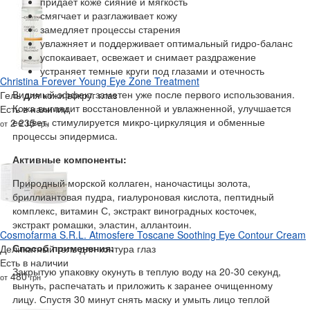
придает коже сияние и мягкость
смягчает и разглаживает кожу
замедляет процессы старения
увлажняет и поддерживает оптимальный гидро-баланс
успокаивает, освежает и снимает раздражение
устраняет темные круги под глазами и отечность
Christina Forever Young Eye Zone Treatment
Видимый эффект заметен уже после первого использования.
Гель для кожи вокруг глаз
Кожа выглядит восстановленной и увлажненной, улучшается
Есть в наличии
ее цвет, стимулируется микро-циркуляция и обменные
2 235
от
грн
процессы эпидермиса.
Активные компоненты:
Природный морской коллаген, наночастицы золота,
бриллиантовая пудра, гиалуроновая кислота, пептидный
комплекс, витамин С, экстракт виноградных косточек,
экстракт ромашки, эластин, аллантоин.
Cosmofarma S.R.L. Atmosfere Toscane Soothing Eye Contour Cream
Способ применения:
Деликатный гель для контура глаз
Есть в наличии
Закрытую упаковку окунуть в теплую воду на 20-30 секунд,
480
от
грн
вынуть, распечатать и приложить к заранее очищенному
лицу. Спустя 30 минут снять маску и умыть лицо теплой