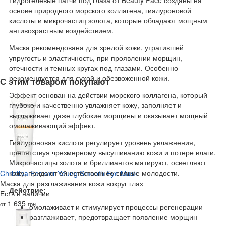
Гидрогелевые патчи под глаза от Beauty Face созданы на
основе природного морского коллагена, гиалуроновой
кислоты и микрочастиц золота, которые обладают мощным
антивозрастным воздействием.
Маска рекомендована для зрелой кожи, утратившей
упругость и эластичность, при проявлении морщин,
отечности и темных кругах под глазами. Особенно
рекомендуется для сухой и обезвоженной кожи.
С этим товаром покупают
Эффект основан на действии морского коллагена, который
глубоко и качественно увлажняет кожу, заполняет и
выглаживает даже глубокие морщины и оказывает мощный
омолаживающий эффект.
Гиалуроновая кислота регулирует уровень увлажнения,
препятствуя чрезмерному высушиванию кожи и потере влаги.
Микрочастицы золота и бриллиантов матируют, осветляют
кожу, придают ей естественное сияние молодости.
Christina Forever Young Smooth Eye Mask
Маска для разглаживания кожи вокруг глаз
Действие:
Есть в наличии
1 635
от
грн
омолаживает и стимулирует процессы регенерации
разглаживает, предотвращает появление морщин