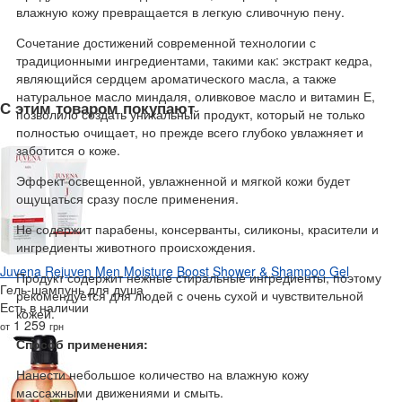
влажную кожу превращается в легкую сливочную пену.
Сочетание достижений современной технологии с
традиционными ингредиентами, такими как: экстракт кедра,
являющийся сердцем ароматического масла, а также
натуральное масло миндаля, оливковое масло и витамин Е,
С этим товаром покупают
позволило создать уникальный продукт, который не только
полностью очищает, но прежде всего глубоко увлажняет и
заботится о коже.
Эффект освещенной, увлажненной и мягкой кожи будет
ощущаться сразу после применения.
Не содержит парабены, консерванты, силиконы, красители и
ингредиенты животного происхождения.
Juvena Rejuven Men Moisture Boost Shower & Shampoo Gel
Продукт содержит нежные стиральные ингредиенты, поэтому
Гель-шампунь для душа
рекомендуется для людей с очень сухой и чувствительной
Есть в наличии
кожей.
1 259
от
грн
Способ применения:
Нанести небольшое количество на влажную кожу
массажными движениями и смыть.