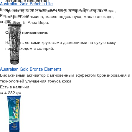
Активные вещества:
Australian Gold Beachin Life
Крем-активатор с усиленным комплексом бронзаторов
Бронзаторы 25х, экстракт грецкого ореха, экстракт меда,
Есть в наличии
экстракт апельсина, масло подсолнуха, масло авокадо,
290
от
грн
витамин Е, Алоэ Вера.
Способ применения:
Наносить легкими круговыми движениями на сухую кожу
перед входом в солярий.
Australian Gold Bronze Elements
Биоактивный активатор с мгновенным эффектом бронзирования и
технологией улучшения тонуса кожи
Есть в наличии
4 282
от
грн