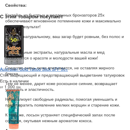
Свойства:
Коктейль из быстрых и медленных бронзаторов 25х
С этим товаром покупают
обеспечивают мгновенное потемнение кожи и максимально
стойкий результат!
Подобно натуральному, ваш загар будет ровным, без полос и
пятен.
Растительные экстракты, натуральные масла и мед
позаботятся о красоте и молодости вашей кожи!
Средство очень легко впитывается, не оставляя жирного
Australian Gold Tattoo Stick SPF 50+
блеска.
Стик защищающий и предотвращающий выцветание татуировок
Есть в наличии
Тем не менее, дарит коже роскошное сияние, возвращает
1 000
от
грн
упругость и эластичность.
Нейтрализует свободные радикалы, помогая уменьшить и
предотвратить появление мелких морщин и старение кожи.
К тому же, лосьон устраняет специфический запах после
солярия, окутывая нежным ароматом кокоса.