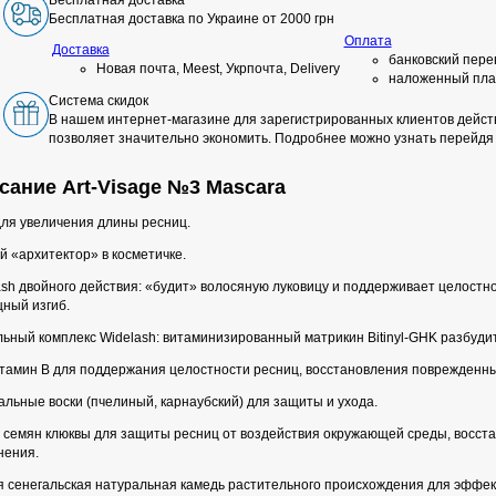
Бесплатная доставка
Бесплатная доставка по Украине от 2000 грн
Оплата
Доставка
банковский пере
Новая почта, Meest, Укрпочта, Delivery
наложенный пла
Система скидок
В нашем интернет-магазине для зарегистрированных клиентов действ
позволяет значительно экономить. Подробнее можно узнать перейдя
сание Art-Visage №3 Mascara
для увеличения длины ресниц.
 «архитектор» в косметичке.
ash двойного действия: «будит» волосяную луковицу и поддерживает целост
ный изгиб.
льный комплекс Widelash: витаминизированный матрикин Bitinyl-GHK разбуд
тамин В для поддержания целостности ресниц, восстановления поврежденны
льные воски (пчелиный, карнаубский) для защиты и ухода.
 семян клюквы для защиты ресниц от воздействия окружающей среды, восста
нения.
я сенегальская натуральная камедь растительного происхождения для эффек