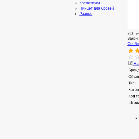
Косметички
Пинцет для бровей
Разное
211
гр
Закон
Сообщ
Нап
Бренд
Объе
Тип:
Катег
Код т
Штрих