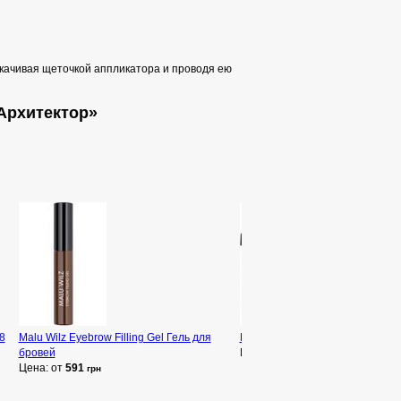
качивая щеточкой аппликатора и проводя ею
«Архитектор»
8
Malu Wilz Eyebrow Filling Gel Гель для
NoUBA Quattro Eyeshadow Тени
бровей
Цена: от
2 104
грн
Цена: от
591
грн