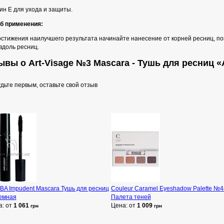
ин Е для ухода и защиты.
б применения:
остижения наилучшего результата начинайте нанесение от корней ресниц, по
вдоль ресниц.
ывы о Art-Visage №3 Mascara - Тушь для ресниц 
дьте первым, оставьте свой отзыв
BA Impudent Mascara Тушь для ресниц
Couleur Caramel Eyeshadow Palette №4
емная
Палета теней
а: от
1 061
Цена: от
1 009
грн
грн