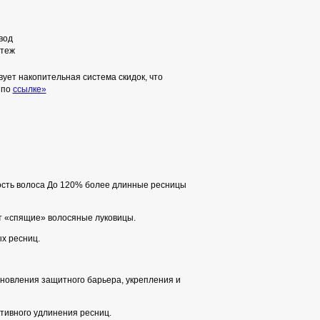
вод
теж
ует накопительная система скидок, что
 по
ссылке»
ность волоса До 120% более длинные ресницы
ит «спящие» волосяные луковицы.
х ресниц.
новления защитного барьера, укрепления и
тивного удлинения ресниц.