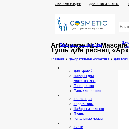
Система скидок
Доставка и оплата
Дек
Art-Visage №3 Mascara
Бренды и производители
ко
Тушь для ресниц «Арх
Главная
/
Декоративная косметика
/
Для глаз
Для бровей
Наборы для
макияжа глаз
Тени для век
Тушь для ресниц
Консилеры
Корректоры
Наборы и палетки
Пудры
Тональные кремы
Кисти