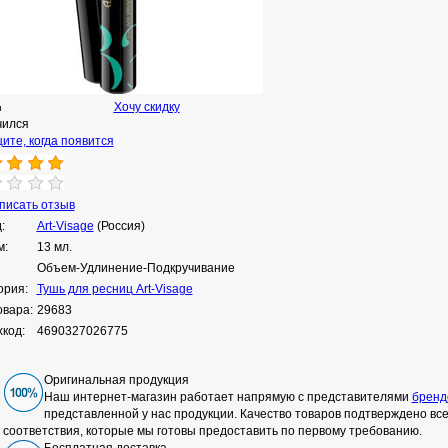
Хочу скидку
н
чился
ите, когда появится
исать отзыв
:
Art-Visage
(Россия)
м:
13 мл.
Объем-Удлинение-Подкручивание
ория:
Тушь для ресниц Art-Visage
овара:
29683
код:
4690327026775
Оригинальная продукция
Наш интернет-магазин работает напрямую с представителями
бренд
представленной у нас продукции. Качество товаров подтверждено в
соответствия, которые мы готовы предоставить по первому требованию.