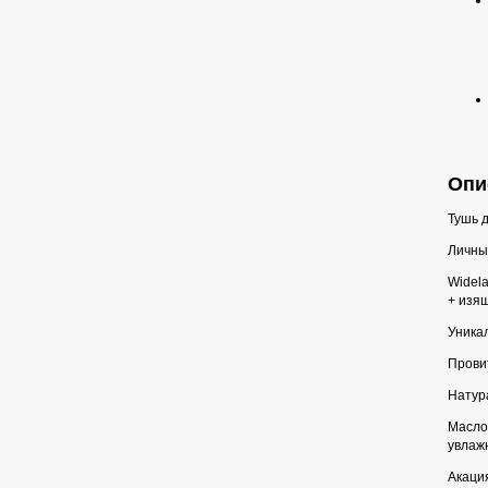
Опи
Тушь 
Личный
Widel
+ изящ
Уника
Прови
Натура
Масло
увлаж
Акаци