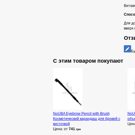
Витам
Спосо
Для д
вверх 
Отз
Бу
С этим товаром покупают
NoUBA Eyebrow Pencil with Brush
NoU
Косметический карандаш для бровей с
объ
кисточкой
Цен
Цена: от
741
грн