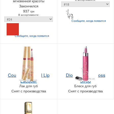
мгновенной красоты
Закончился
937
грн
В ассортименте:
Сообщите, когда
появится
Сообщите, когда
появится
Couleur Caramel Lip
Dior DiorKiss Gloss
Lacquer
Sirop
Лак для губ
Блеск для губ
Снят с производства
Снят с производства