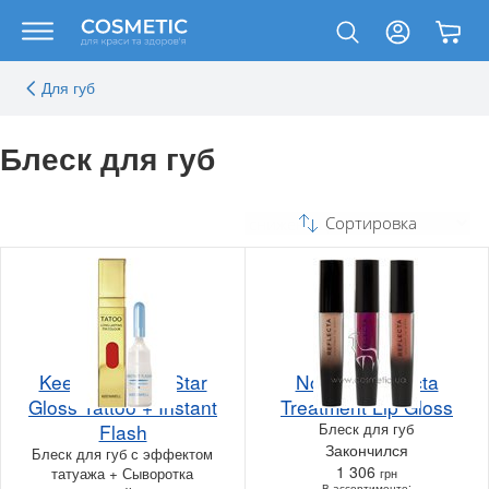
Для губ
Блеск для губ
Сортировка
Keenwell Pack Star
NoUBA Reflecta
Gloss Tattoo + Instant
Treatment Lip Gloss
Flash
Блеск для губ
Закончился
Блеск для губ с эффектом
1 306
татуажа + Сыворотка
грн
В ассортименте: