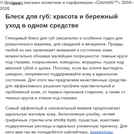
© Интернет-магазин косметики и парфюмерии «Cosmetic™» 2004–
– «зиме».
2026
Блеск для губ: красота и бережный
уход в одном средстве
Глянцевый блеск для губ сексапилен и особенно годен для
романтичного макияжа, для свиданий и вечеринок. Правда,
любой из них привлекает внимание к состоянию кожи,
моментально обнажая малейшие погрешности: темные круги
под глазами, покраснения, комедоны, морщины, пушок над
верхней губой и щеках. Поэтому, если вы хотите выглядеть
шикарно, непременно поддерживайте кожу в идеальном
состоянии. Для этого мы предлагаем качественные средства
для эффективного решения проблем чувствительной и
проблемной кожи, от первых признаков старения, а также от
темных кругов и отеков под глазами.
Самый эффектный и сексапильный макияж предполагает
идеальную матовую кожу, белоснежную улыбку, четкие
графичные стрелки или smoky eyes, пушистые, кокетливо
подкрученные ресницы и идеально уложенную прическу. Для
него вам так же понадобятся хайлайтеры,
корректоры
,