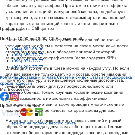
обеспечивая супер-эффект. При этом, в отличие от эффекта
увеличения инъекцией гиалуроновой кислоты, он действует
краткосрочно, зато не вызывает дискомфорта и осложнений
характерных для инъекций красоты и стоит значительно
График работы Call-центра
меньше.
Пн-Пт: с 10:00 до 18:00, Сб-Вс: выходной
Стоит учитывать и то, что лучший блеск для губ не только
увеличивает их объем и остается на своем месте даже после
(044) 592-68-96
страстного поцелуя, но и обладает приятной текстурой,
(095) 656-77-77
защищает кожу от ультрафиолета (если содержит SPF).
(096) 071-77-77
(063) 202-77-77
Блески для губ купить в Киеве можно на каждом углу. Но если
для вас важен не только цвет, но и состав, обеспечивающий
Контакты
Доставка и оплата
Система скидок
Статьи
Расшифровка
приятную текстуру и все вышеперечисленные достоинства,
сроков годности
лучше выбрать блеск для губ профессионального или
Мы в соцсетях
элитного бренда. Только крупные косметические компании
имеют возможность не экономить на эффективных
компонентах косметики, а также проводят многочисленные
Принимаем к оплате
исследования всех ее качеств, которые важны для вас.
Ягодные оттенки блесков помогут создать свежий игривый
Перейти на полную версию сайта
образ. Они подходят девушкам любого цветотипа. Теплые
оттенки особенно гармонично подходят «осени», а холодные